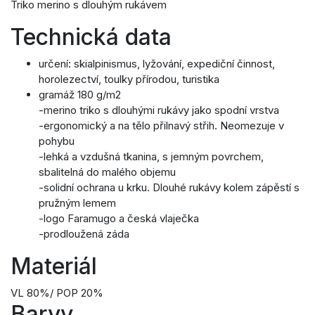
Triko merino s dlouhým rukávem
Technická data
určení: skialpinismus, lyžování, expediční činnost,
horolezectví, toulky přírodou, turistika
gramáž 180 g/m2
-merino triko s dlouhými rukávy jako spodní vrstva
-ergonomický a na tělo přilnavý střih. Neomezuje v
pohybu
-lehká a vzdušná tkanina, s jemným povrchem,
sbalitelná do malého objemu
-solidní ochrana u krku. Dlouhé rukávy kolem zápěstí s
pružným lemem
-logo Faramugo a česká vlaječka
-prodloužená záda
Materiál
VL 80%/ POP 20%
Barvy