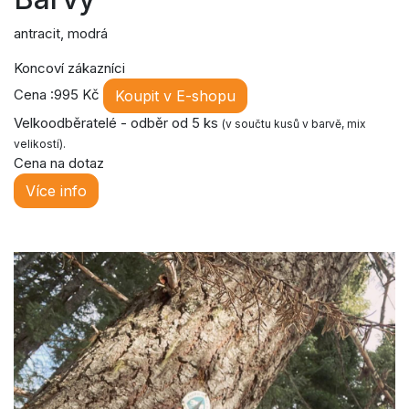
antracit, modrá
Koncoví zákazníci
Cena :995 Kč
Koupit v E-shopu
Velkoodběratelé - odběr od 5 ks
(v součtu kusů v barvě, mix
velikostí).
Cena na dotaz
Více info